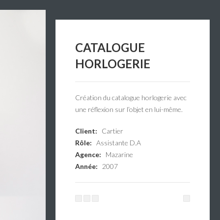
CATALOGUE
HORLOGERIE
Création du catalogue horlogerie avec
une réflexion sur l’objet en lui-même.
Client:
Cartier
Rôle:
Assistante D.A
Agence:
Mazarine
Année:
2007