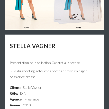
STELLA VAGNER
Présentation de la collection Cabaret à la presse.
Suivi du shooting, retouches photos et mise en page du
dossier de presse.
Client:
Stella Vagner
Rôle:
D.A
Agence:
Freelance
Année:
2010