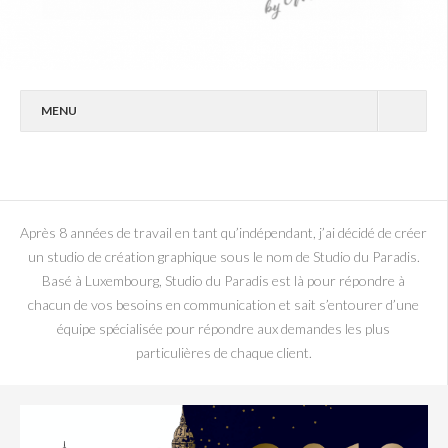
MENU
STUDIO DU PARADIS
PORTFOLIO
CONTACT
Après 8 années de travail en tant qu’indépendant, j’ai décidé de créer
un studio de création graphique sous le nom de Studio du Paradis.
PHOTOS
Basé à Luxembourg, Studio du Paradis est là pour répondre à
chacun de vos besoins en communication et sait s’entourer d’une
équipe spécialisée pour répondre aux demandes les plus
particulières de chaque client.